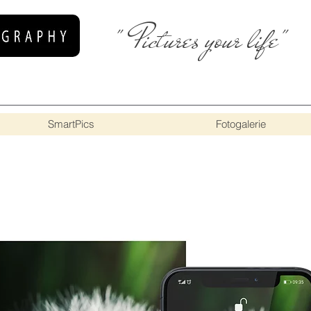
" Pictures your life"
SmartPics
Fotogalerie