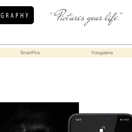
" Pictures your life"
SmartPics
Fotogalerie