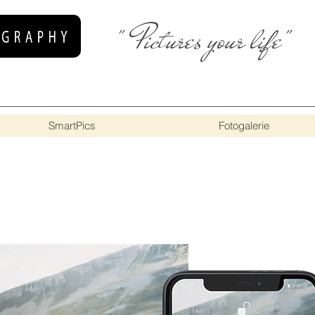
" Pictures your life"
SmartPics
Fotogalerie