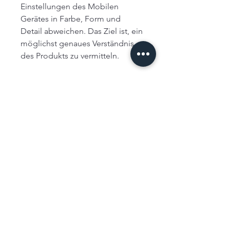
Einstellungen des Mobilen
Gerätes in Farbe, Form und
Detail abweichen. Das Ziel ist, ein
möglichst genaues Verständnis
des Produkts zu vermitteln.
ARTworks77 PHOTOGRAPHY
info@artworks77.com
©2025 von ARTworks77 PHOTOGRAPHY
Datenschutz