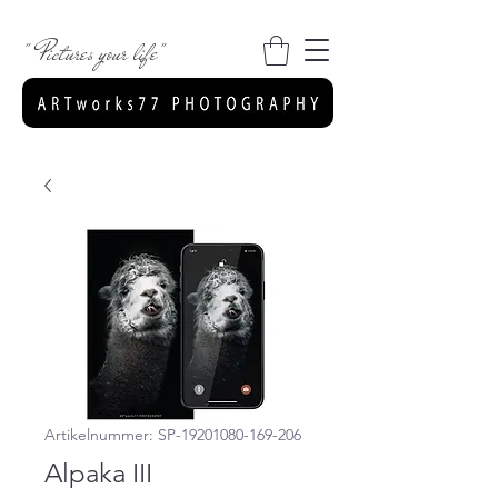
" Pictures your life"
Artikelnummer: SP-19201080-169-206
Alpaka III